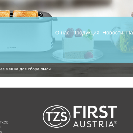
О нас
Продукция
Новости
Па
ез мешка для сбора пыли
тков
и
в